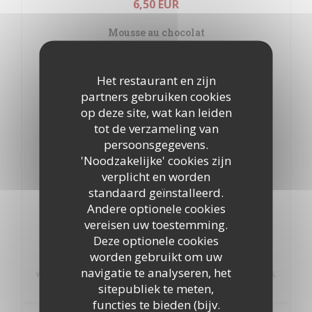
6,50 EUR
Mousse au chocolat
5,50 EUR
Het restaurant en zijn
Et pour les amateurs de café
partners gebruiken cookies
op deze site, wat kan leiden
Café Liégeois
tot de verzameling van
7,90 EUR
persoonsgegevens.
'Noodzakelijke' cookies zijn
Alexandra glacé
verplicht en worden
8,50 EUR
standaard geïnstalleerd.
Andere optionele cookies
2 Boules café, cognac, chantilly
vereisen uw toestemming.
Coupe 2 boules
Deze optionele cookies
worden gebruikt om uw
5,20 EUR
navigatie te analyseren, het
vanille, café, chocolat, caramel, framboise, fraise, passion, cassis,
orange
sitepubliek te meten,
functies te bieden (bijv.