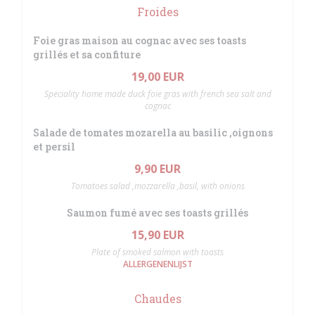
Froides
Foie gras maison au cognac avec ses toasts
grillés et sa confiture
19,00 EUR
Speciality home made duck foie gras with french sea salt and
cognac
Salade de tomates mozarella au basilic ,oignons
et persil
9,90 EUR
Tomatoes salad ,mozzarella ,basil, with onions
Saumon fumé avec ses toasts grillés
15,90 EUR
Plate of smoked salmon with toasts
ALLERGENENLIJST
Chaudes