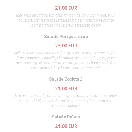
21,00 EUR
Meli Mélo de Salade, tomates, Jambon de pays, pomme au four,
roquefort, crème fraîche Lettuce,tomatoes,mushrooms,country
ham,potatoes ,roquefort cheese,fresh cream
Salade Périgourdine
23,00 EUR
Méli mélo de salade,tomates, foie gras au sel de guérande,magrets
fumés,pomme en lamelle, chiffonade de jambon de pays ,servie
avec toasts grillés et confiture Lettuce,tomatoes,home made foie
gras, smoked duck breast,country ham,apple
Salade Cocktail
21,00 EUR
Méli mélo de salade, tomates , oeuf mayonnaise, avocat, crevettes
sauce cocktail, queues d'écrevisses, pommes de terre tièdes ,
coeurs de palmier
Salade Relais
21,00 EUR