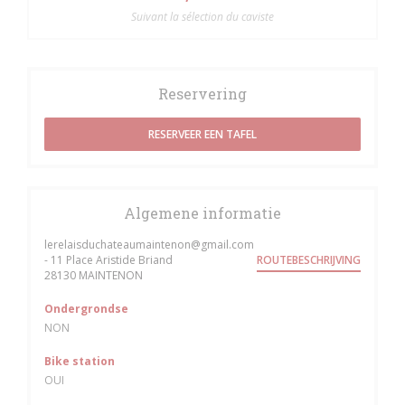
Suivant la sélection du caviste
Reservering
RESERVEER EEN TAFEL
Algemene informatie
lerelaisduchateaumaintenon@gmail.com
- 11 Place Aristide Briand
ROUTEBESCHRIJVING
((opent in een nieuw venster))
28130 MAINTENON
Ondergrondse
NON
Bike station
OUI