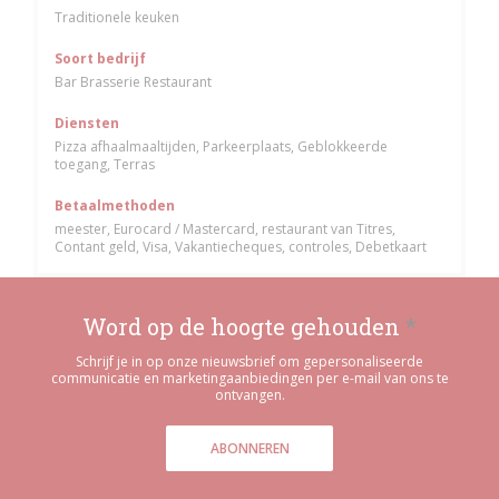
Traditionele keuken
Soort bedrijf
Bar Brasserie Restaurant
Diensten
Pizza afhaalmaaltijden, Parkeerplaats, Geblokkeerde
toegang, Terras
Betaalmethoden
meester, Eurocard / Mastercard, restaurant van Titres,
Contant geld, Visa, Vakantiecheques, controles, Debetkaart
Word op de hoogte gehouden
*
Schrijf je in op onze nieuwsbrief om gepersonaliseerde
communicatie en marketingaanbiedingen per e-mail van ons te
ontvangen.
ABONNEREN