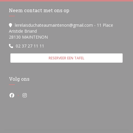
Neem contact met ons op
lerelaisduchateaumaintenon@gmail.com - 11 Place
Aristide Briand
((opent in een nieuw venster))
28130 MAINTENON
02 37 27 11 11
RESERVEER EEN TAFEL
Volg ons
Facebook ((opent in een nieuw venster))
Instagram ((opent in een nieuw venster))