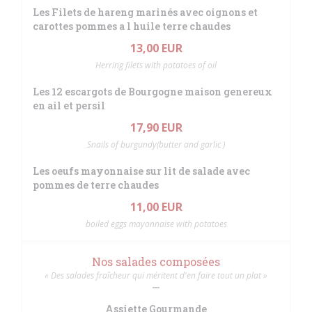
Les Filets de hareng marinés avec oignons et
carottes pommes a l huile terre chaudes
13,00 EUR
Herring filets with potatoes of oil
Les 12 escargots de Bourgogne maison genereux
en ail et persil
17,90 EUR
Snails of burgundy(butter and garlic )
Les oeufs mayonnaise sur lit de salade avec
pommes de terre chaudes
11,00 EUR
boiled eggs mayonnaise with potatoes
Nos salades composées
« Des salades fraîcheur qui méritent d'en faire tout un plat »
Assiette Gourmande