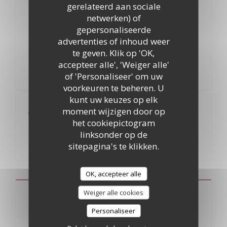
gerelateerd aan sociale
7,50
netwerken) of
Le café gourmand du Relais
EUR
gepersonaliseerde
advertenties of inhoud weer
te geven. Klik op 'OK,
1 Expresso avec gourmandises
accepteer alle', 'Weiger alle'
of 'Personaliseer' om uw
8,50 EUR
voorkeuren te beheren. U
kunt uw keuzes op elk
moment wijzigen door op
chiffonnade de jambon de pays
7,90
het cookiepictogram
avec ses toasts grillés
EUR
linksonder op de
sitepagina's te klikken.
OK, accepteer alle
Weiger alle cookies
Carte des vins
Personaliseer