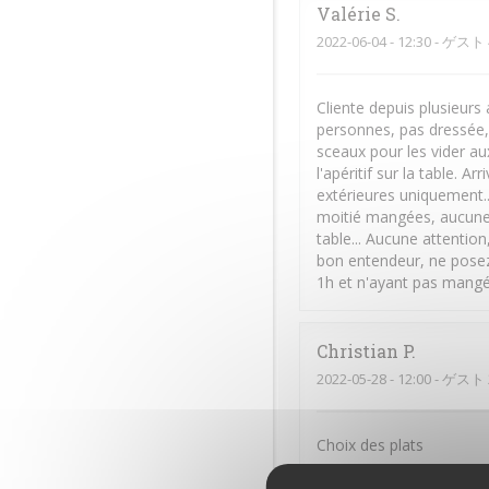
Valérie
S
2022-06-04
- 12:30 - ゲスト 
Cliente depuis plusieurs 
personnes, pas dressée, 
sceaux pour les vider au
l'apéritif sur la table. Ar
extérieures uniquement...
moitié mangées, aucune s
table... Aucune attentio
bon entendeur, ne posez 
1h et n'ayant pas mangé
Christian
P
2022-05-28
- 12:00 - ゲスト 
Choix des plats