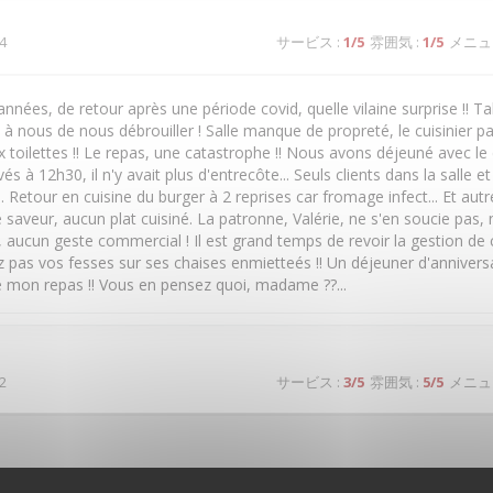
4
サービス
:
1
/5
雰囲気
:
1
/5
メニュ
années, de retour après une période covid, quelle vilaine surprise !! T
à nous de nous débrouiller ! Salle manque de propreté, le cuisinier p
x toilettes !! Le repas, une catastrophe !! Nous avons déjeuné avec l
rivés à 12h30, il n'y avait plus d'entrecôte... Seuls clients dans la salle e
 Retour en cuisine du burger à 2 reprises car fromage infect... Et autr
aveur, aucun plat cuisiné. La patronne, Valérie, ne s'en soucie pas, n
n, aucun geste commercial ! Il est grand temps de revoir la gestion de
pas vos fesses sur ses chaises enmietteés !! Un déjeuner d'anniversa
 mon repas !! Vous en pensez quoi, madame ??...
2
サービス
:
3
/5
雰囲気
:
5
/5
メニュ