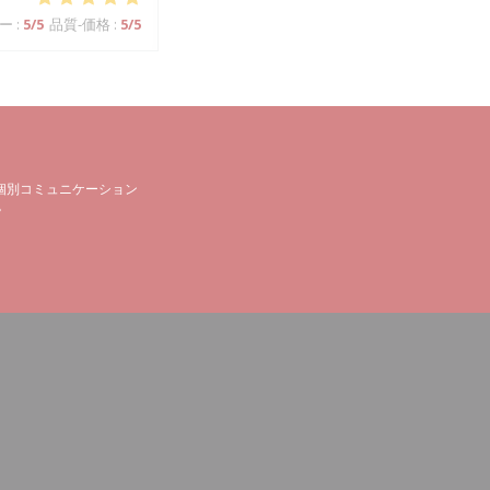
ー
:
5
/5
品質-価格
:
5
/5
個別コミュニケーション
。
で開きます))
ウィンドウで開きます))