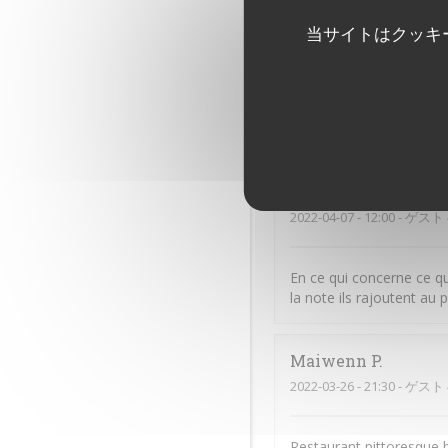
corinne
S
当サイトはクッキ
2022-05-21
- 20:00 - ゲスト 
Accueil froid, personnel
établissement idéalemen
Nadia
M
2022-04-07
- 12:00 - ゲスト 
En ce qui concerne ce qu
la note ils rajoutent au 
Maiwenn
P
2022-03-26
- 21:30 - ゲスト 
Restaurant pittoresque 