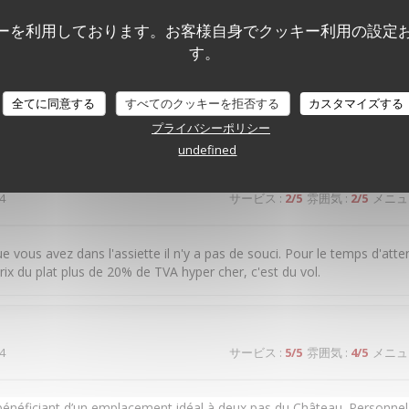
ーを利用しております。お客様自身でクッキー利用の設定
6
サービス
:
3
/5
雰囲気
:
1
/5
メニュ
す。
 stressé, attente interminable, les plats sont corrects sans plus. c'e
全てに同意する
すべてのクッキーを拒否する
カスタマイズする
t situé en face du château. Nous ne renouvellerons pas l'expérience.
プライバシーポリシー
undefined
4
サービス
:
2
/5
雰囲気
:
2
/5
メニュ
e vous avez dans l'assiette il n'y a pas de souci. Pour le temps d'atte
prix du plat plus de 20% de TVA hyper cher, c'est du vol.
4
サービス
:
5
/5
雰囲気
:
4
/5
メニュ
bénéficiant d’un emplacement idéal à deux pas du Château. Personnel