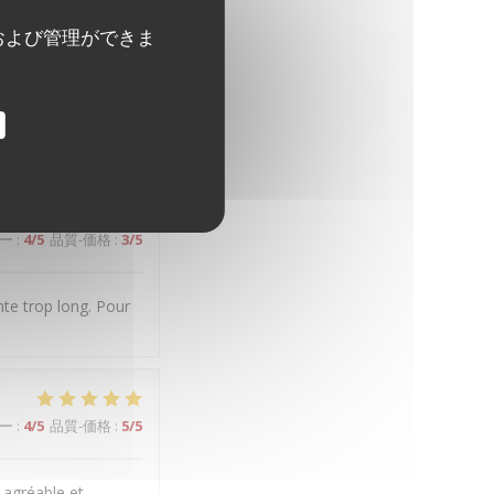
および管理ができま
ー
:
3
/5
品質-価格
:
2
/5
st dommage pour cet
ー
:
4
/5
品質-価格
:
3
/5
nte trop long. Pour
ー
:
4
/5
品質-価格
:
5
/5
 agréable et