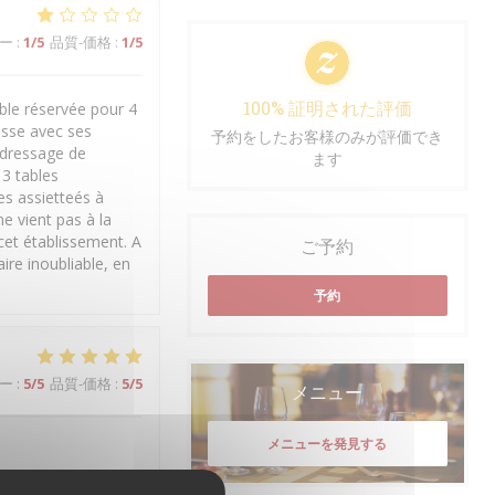
ー
:
1
/5
品質-価格
:
1
/5
100% 証明された評価
able réservée pour 4
asse avec ses
予約をしたお客様のみが評価でき
e dressage de
ます
t 3 tables
es assietteés à
e vient pas à la
 cet établissement. A
ご予約
ire inoubliable, en
予約
ー
:
5
/5
品質-価格
:
5
/5
メニュー
メニューを発見する