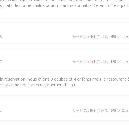
e, plats de bonne qualité pour un tarif raisonnable. Ce endroit est parf
8
サービス
:
4
/5
雰囲気
:
4
/5
メニュ
7
サービス
:
1
/5
雰囲気
:
1
/5
メニュ
a réservation, nous étions 3 adultes et 4 enfants mais le restaurant ét
brasserie nous a reçu divinement bien !
2
サービス
:
5
/5
雰囲気
:
5
/5
メニュ