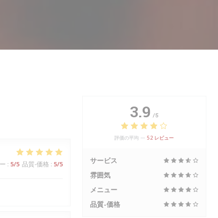
3.9
/5
評価の平均 —
52 レビュー
サービス
ー
:
5
/5
品質-価格
:
5
/5
雰囲気
メニュー
品質-価格