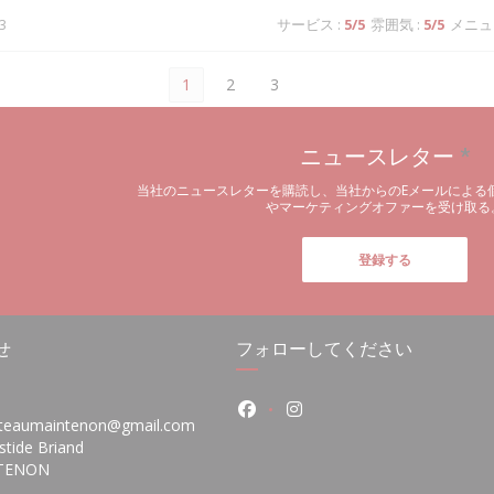
3
サービス
:
5
/5
雰囲気
:
5
/5
メニュ
1
2
3
ニュースレター
*
当社のニュースレターを購読し、当社からのEメールによる
やマーケティングオファーを受け取る
登録する
せ
フォローしてください
Facebook ((新しいウィンドウ
Instagram ((新しい
hateaumaintenon@gmail.com
istide Briand
((新しいウィンドウで開きます))
NTENON